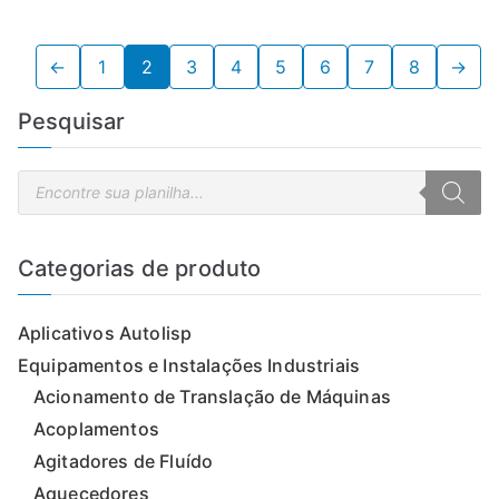
←
1
2
3
4
5
6
7
8
→
Pesquisar
P
e
s
q
u
i
Categorias de produto
s
a
r
p
Aplicativos Autolisp
r
o
d
Equipamentos e Instalações Industriais
u
t
Acionamento de Translação de Máquinas
o
s
Acoplamentos
Agitadores de Fluído
Aquecedores