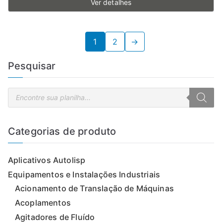
Ver detalhes
1
2
→
Pesquisar
P
e
s
q
u
i
Categorias de produto
s
a
r
p
Aplicativos Autolisp
r
o
d
Equipamentos e Instalações Industriais
u
t
Acionamento de Translação de Máquinas
o
s
Acoplamentos
Agitadores de Fluído