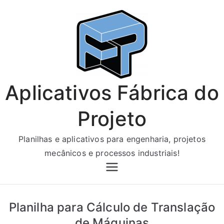
Pular
para
o
conteúdo
Aplicativos Fábrica do
Projeto
Planilhas e aplicativos para engenharia, projetos
mecânicos e processos industriais!
Planilha para Cálculo de Translação
de Máquinas