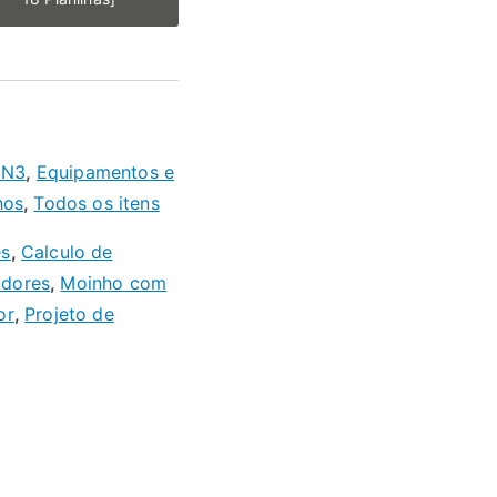
 N3
,
Equipamentos e
hos
,
Todos os itens
es
,
Calculo de
adores
,
Moinho com
or
,
Projeto de