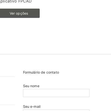
plicativo FPCAD
Ver opções
ste
roduto
em
árias
ariantes.
s
pções
podem
Formulário de contato
er
scolhidas
Seu nome
a
ágina
do
Seu e-mail