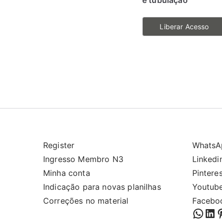
e tubulação
Liberar Acesso
Register
WhatsA
Ingresso Membro N3
Linkedi
Minha conta
Pintere
Indicação para novas planilhas
Youtub
Correções no material
Facebo
What
Lin
P