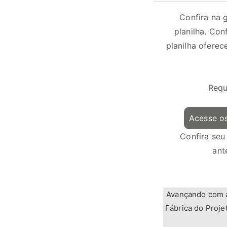
Confira na 
planilha. Co
planilha oferece
Requ
Acesse os
Confira seu
ant
Avançando com aq
Fábrica do Proje