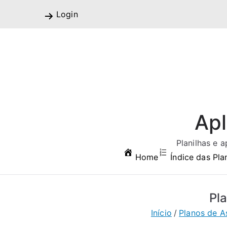
Pular
Login
para
o
conteúdo
Apl
Planilhas e 
Home
Índice das Pla
Pl
Início
Planos de A