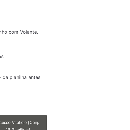
inho com Volante.
os
 da planilha antes
cesso Vitalicio [Conj.
18 Planilhas]