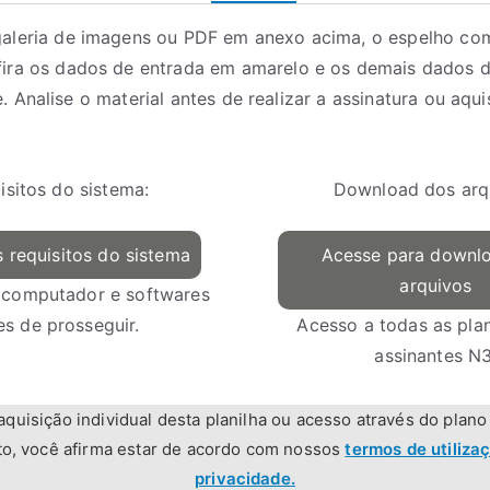
galeria de imagens ou PDF em anexo acima, o espelho co
nfira os dados de entrada em amarelo e os demais dados d
. Analise o material antes de realizar a assinatura ou aqui
isitos do sistema:
Download dos arq
 requisitos do sistema
Acesse para downl
arquivos
 computador e softwares
es de prosseguir.
Acesso a todas as plan
assinantes N3
uisição individual desta planilha ou acesso através do plano
to, você afirma estar de acordo com nossos
termos de utilizaç
privacidade.