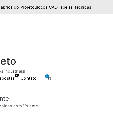
Fábrica do Projeto
Blocos CAD
Tabelas Técnicas
jeto
 industriais!
0
spostas
Contato
nte
 Moinho com Volante