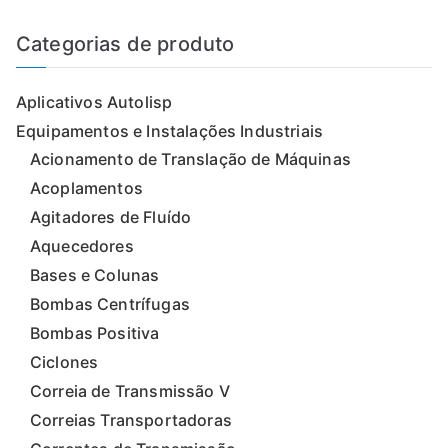
q
u
i
Categorias de produto
s
a
r
p
Aplicativos Autolisp
r
o
d
Equipamentos e Instalações Industriais
u
t
Acionamento de Translação de Máquinas
o
s
Acoplamentos
Agitadores de Fluído
Aquecedores
Bases e Colunas
Bombas Centrífugas
Bombas Positiva
Ciclones
Correia de Transmissão V
Correias Transportadoras