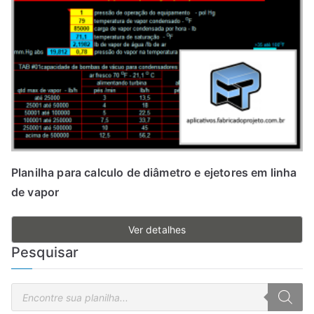
Planilha para calculo de diâmetro e ejetores em linha
de vapor
Ver detalhes
Pesquisar
P
e
s