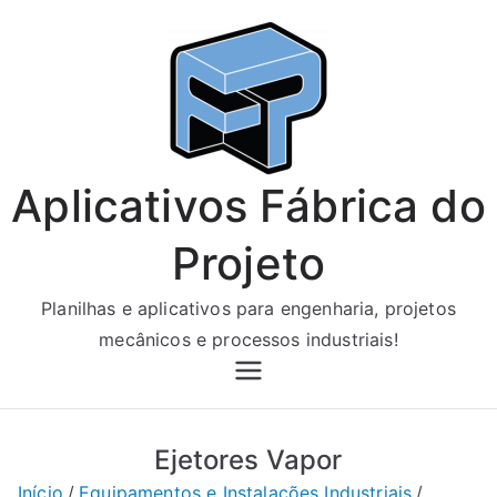
Pular
para
o
conteúdo
Aplicativos Fábrica do
Projeto
Planilhas e aplicativos para engenharia, projetos
mecânicos e processos industriais!
Ejetores Vapor
Início
Equipamentos e Instalações Industriais