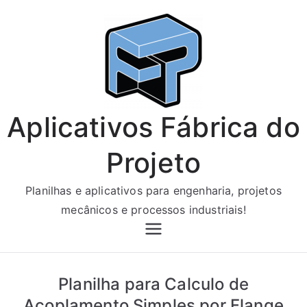
Pular
para
o
conteúdo
Aplicativos Fábrica do
Projeto
Planilhas e aplicativos para engenharia, projetos
mecânicos e processos industriais!
Planilha para Calculo de
Acoplamento Simples por Flange