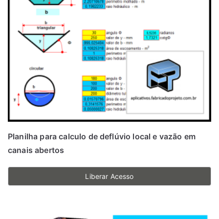
ser
escolhidas
na
página
do
produto
Planilha para calculo de deflúvio local e vazão em
canais abertos
Liberar Acesso