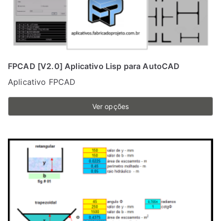
FPCAD [V2.0] Aplicativo Lisp para AutoCAD
Aplicativo FPCAD
Ver opções
Este
produto
tem
várias
variantes.
As
opções
podem