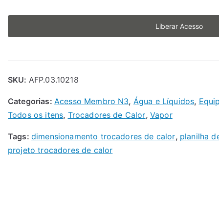
Liberar Acesso
SKU:
AFP.03.10218
Categorias:
Acesso Membro N3
,
Água e Líquidos
,
Equip
Todos os itens
,
Trocadores de Calor
,
Vapor
Tags:
dimensionamento trocadores de calor
,
planilha d
projeto trocadores de calor