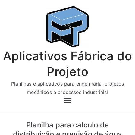
Pular
para
o
conteúdo
Aplicativos Fábrica do
Projeto
Planilhas e aplicativos para engenharia, projetos
mecânicos e processos industriais!
Planilha para calculo de
distribuição e previsão de água