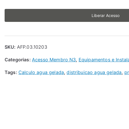
Liberar Acesso
SKU:
AFP.03.10203
Categorias:
Acesso Membro N3
,
Equipamentos e Instala
Tags:
Calculo agua gelada
,
distribuicao agua gelada
,
p