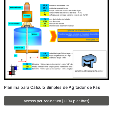
Planilha para Cálculo Simples de Agitador de Pás
Acesso por Assinatura [+100 planilhas]