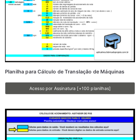
Planilha para Cálculo de Translação de Máquinas
Acesso por Assinatura [+100 planilhas]