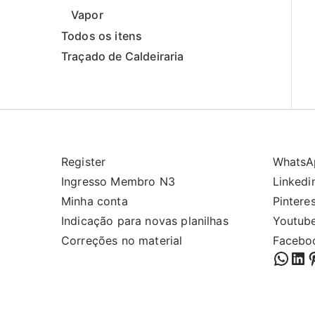
Vapor
Todos os itens
Traçado de Caldeiraria
Register
WhatsA
Ingresso Membro N3
Linkedi
Minha conta
Pintere
Indicação para novas planilhas
Youtub
Correções no material
Facebo
What
Lin
P