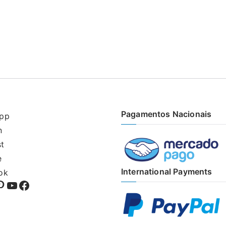
Pagamentos Nacionais
pp
n
st
e
International Payments
ok
sApp
kedIn
interest
YouTube
Facebook