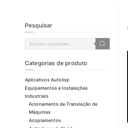
Pesquisar
P
e
s
q
u
i
Categorias de produto
s
a
r
p
Aplicativos Autolisp
r
o
d
Equipamentos e Instalações
u
t
Industriais
o
s
Acionamento de Translação de
Máquinas
Acoplamentos