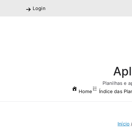
Pular
Login
para
o
conteúdo
Apl
Planilhas e 
Home
Índice das Pla
Início