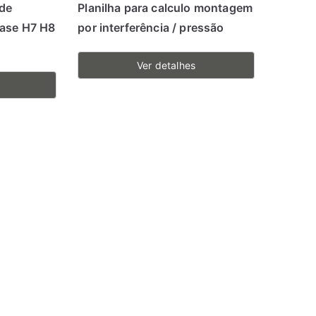
 de
Planilha para calculo montagem
Base H7 H8
por interferência / pressão
Ver detalhes