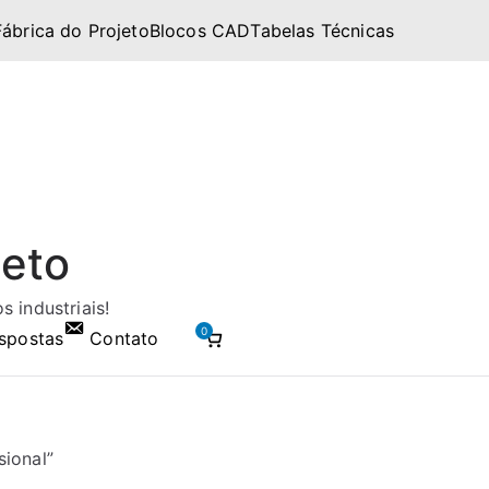
Fábrica do Projeto
Blocos CAD
Tabelas Técnicas
jeto
 industriais!
0
spostas
Contato
ional”