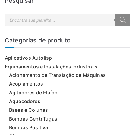
Pesquisar
P
e
s
q
u
i
Categorias de produto
s
a
r
p
Aplicativos Autolisp
r
o
d
Equipamentos e Instalações Industriais
u
t
Acionamento de Translação de Máquinas
o
s
Acoplamentos
Agitadores de Fluído
Aquecedores
Bases e Colunas
Bombas Centrífugas
Bombas Positiva