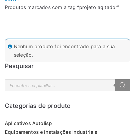
Produtos marcados com a tag “projeto agitador”
Nenhum produto foi encontrado para a sua
seleção.
Pesquisar
P
e
s
q
u
i
Categorias de produto
s
a
r
p
Aplicativos Autolisp
r
o
d
Equipamentos e Instalações Industriais