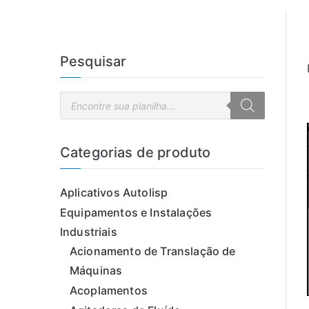
Pesquisar
P
e
s
q
u
i
Categorias de produto
s
a
r
p
Aplicativos Autolisp
r
o
d
Equipamentos e Instalações
u
t
Industriais
o
s
Acionamento de Translação de
Máquinas
Acoplamentos