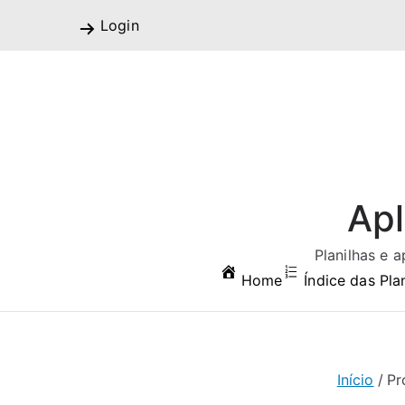
Pular
Login
para
o
conteúdo
Apl
Planilhas e 
Home
Índice das Pla
Início
Pr