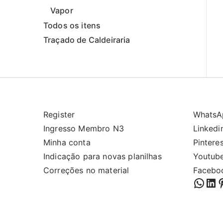
Vapor
Todos os itens
Traçado de Caldeiraria
Register
WhatsA
Ingresso Membro N3
Linkedi
Minha conta
Pintere
Indicação para novas planilhas
Youtub
Correções no material
Facebo
What
Lin
P