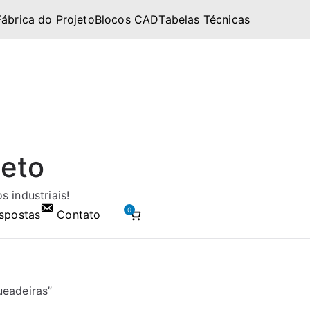
Fábrica do Projeto
Blocos CAD
Tabelas Técnicas
jeto
 industriais!
0
spostas
Contato
ueadeiras”