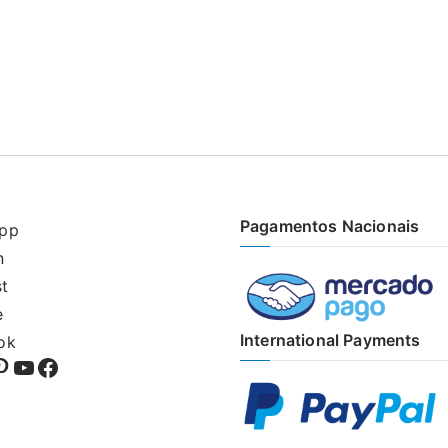
Pagamentos Nacionais
pp
n
st
e
International Payments
ok
sApp
kedIn
interest
YouTube
Facebook