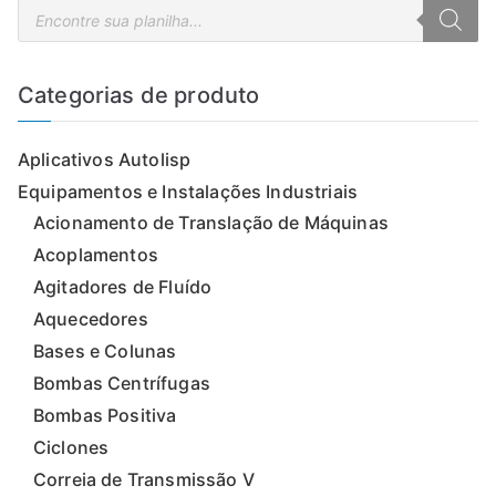
P
e
s
q
u
i
Categorias de produto
s
a
r
p
Aplicativos Autolisp
r
o
d
Equipamentos e Instalações Industriais
u
t
Acionamento de Translação de Máquinas
o
s
Acoplamentos
Agitadores de Fluído
Aquecedores
Bases e Colunas
Bombas Centrífugas
Bombas Positiva
Ciclones
Correia de Transmissão V