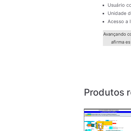
Usuário c
Unidade d
Acesso a I
Avançando co
afirma e
Produtos 