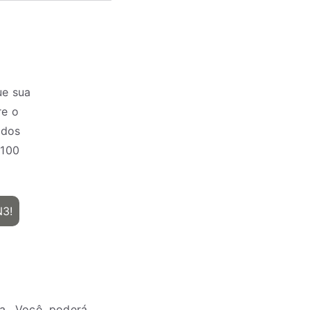
ue sua
re o
 dos
+100
N3!
ha. Você poderá