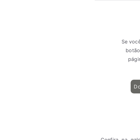
Se voc
botão
pági
Do
Confira na gal