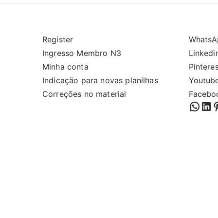
Register
WhatsA
Ingresso Membro N3
Linkedi
Minha conta
Pintere
Indicação para novas planilhas
Youtub
Correções no material
Facebo
What
Lin
P