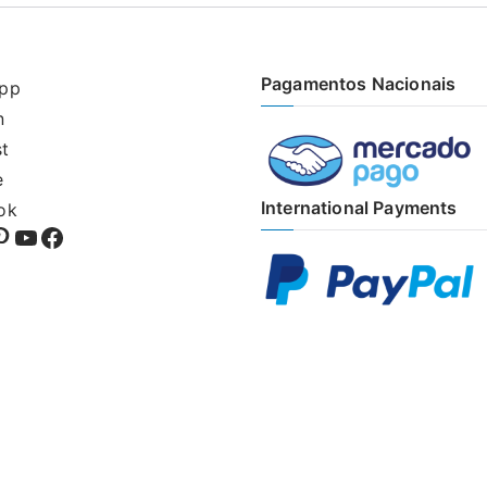
Pagamentos Nacionais
pp
n
st
e
International Payments
ok
sApp
kedIn
interest
YouTube
Facebook