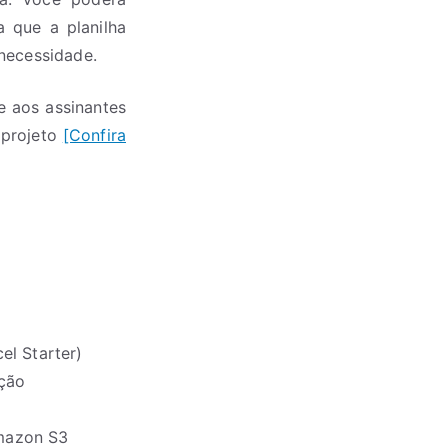
 que a planilha
 necessidade.
e aos assinantes
 projeto
[Confira
el Starter)
ação
amazon S3