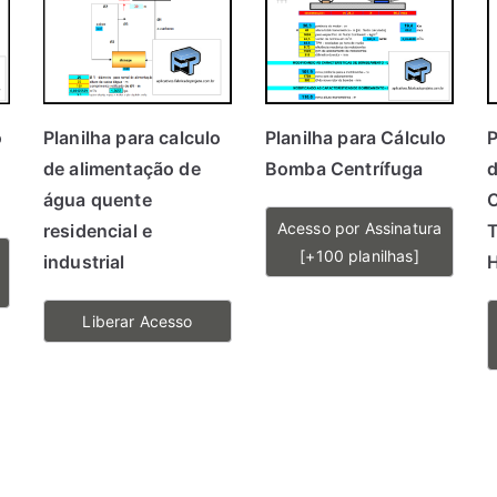
o
Planilha para calculo
Planilha para Cálculo
P
de alimentação de
Bomba Centrífuga
d
água quente
Acesso por Assinatura
residencial e
T
[+100 planilhas]
industrial
H
Liberar Acesso