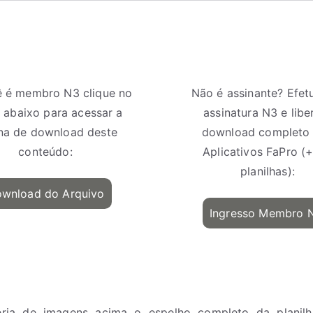
ê é membro N3 clique no
Não é assinante? Efet
 abaixo para acessar a
assinatura N3 e libe
na de download deste
download completo
conteúdo:
Aplicativos FaPro (
planilhas):
wnload do Arquivo
Ingresso Membro 
eria de imagens acima o espelho completo da planil