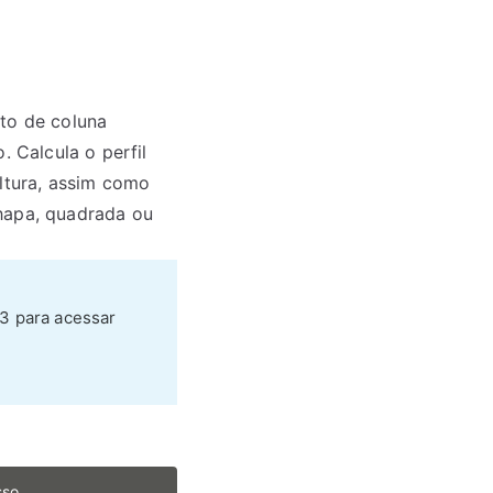
to de coluna
. Calcula o perfil
altura, assim como
hapa, quadrada ou
N3 para acessar
sso