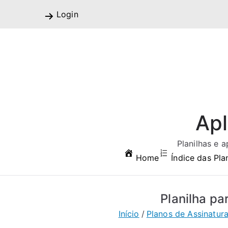
Pular
Login
para
o
conteúdo
Apl
Planilhas e 
Home
Índice das Pla
Planilha p
Início
Planos de Assinatur