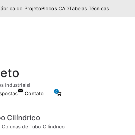
Fábrica do Projeto
Blocos CAD
Tabelas Técnicas
jeto
 industriais!
0
spostas
Contato
 Cilíndrico
 Colunas de Tubo Cilíndrico