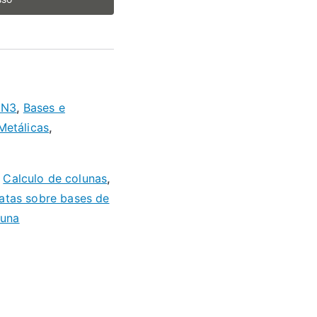
 N3
,
Bases e
 Metálicas
,
,
Calculo de colunas
,
patas sobre bases de
luna