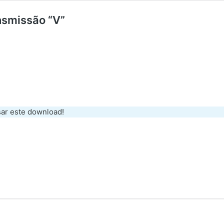
ansmissão “V”
sar este download!